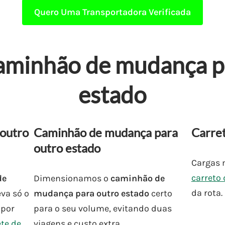
Quero Uma Transportadora Verificada
caminhão de mudança p
estado
 outro
Caminhão de mudança para
Carret
outro estado
Cargas 
carreto
de
Dimensionamos o
caminhão de
da rota.
eva só o
mudança para outro estado
certo
 por
para o seu volume, evitando duas
ete de
viagens e custo extra.