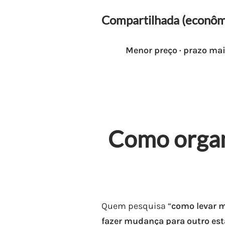
Compartilhada (econôm
Menor preço · prazo ma
Como organ
Quem pesquisa “
como levar 
fazer mudança para outro es