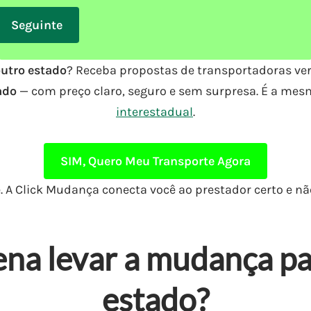
utro estado
? Receba propostas de transportadoras ver
ado
— com preço claro, seguro e sem surpresa. É a me
interestadual
.
SIM, Quero Meu Transporte Agora
 A Click Mudança conecta você ao prestador certo e nã
ena levar a mudança p
estado?