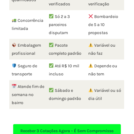
verificados
verificação
Só 2 a 3
Bombardeio
Concorrência
parceiros
de 5 a 10
limitada
disputam
propostas
Embalagem
Pacote
Variável ou
profissional
completo padrão
não faz
Seguro de
Até R$ 10 mil
Depende ou
transporte
incluso
não tem
Atende fim de
Sábado e
Variável ou só
semana no
domingo padrão
dia útil
bairro
Receber
3 Cotações Agora – É Sem Compromisso