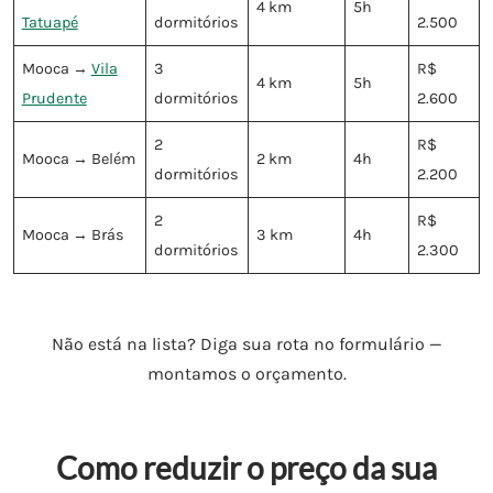
4 km
5h
Tatuapé
dormitórios
2.500
Mooca →
Vila
3
R$
4 km
5h
Prudente
dormitórios
2.600
2
R$
Mooca → Belém
2 km
4h
dormitórios
2.200
2
R$
Mooca → Brás
3 km
4h
dormitórios
2.300
Não está na lista? Diga sua rota no formulário —
montamos o orçamento.
Como reduzir o preço da sua