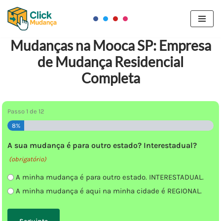
Pular
para
Mudanças na Mooca SP: Empresa
o
de Mudança Residencial
conteúdo
Completa
Passo
1
de
12
8%
A sua mudança é para outro estado? Interestadual?
(obrigatório)
A minha mudança é para outro estado. INTERESTADUAL.
A minha mudança é aqui na minha cidade é REGIONAL.