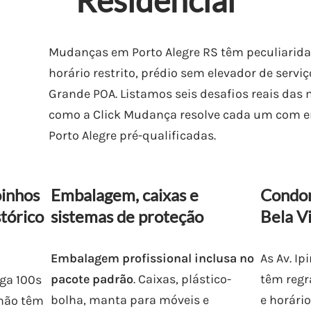
Residencial
Mudanças em Porto Alegre RS têm peculiarid
horário restrito, prédio sem elevador de serviç
Grande POA. Listamos seis desafios reais das
como a Click Mudança resolve cada um com
Porto Alegre pré-qualificadas.
oinhos
Embalagem, caixas e
Condom
tórico
sistemas de proteção
Bela Vi
Embalagem profissional inclusa no
As Av. Ip
pacote padrão
. Caixas, plástico-
têm regr
nga 100s
bolha, manta para móveis e
e horári
 não têm