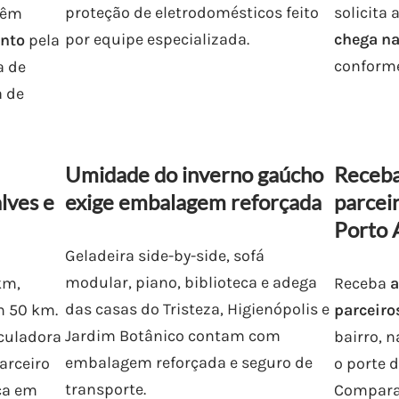
proteção de eletrodomésticos feito
solicita 
têm
por equipe especializada.
chega na
ento
pela
conforme
a de
a de
Umidade do inverno gaúcho
Receba
lves e
exige embalagem reforçada
parcei
Porto 
Geladeira side-by-side, sofá
modular, piano, biblioteca e adega
km,
Receba
a
das casas do Tristeza, Higienópolis e
m 50 km.
parceiro
Jardim Botânico contam com
lculadora
bairro, 
embalagem reforçada e seguro de
arceiro
o porte 
transporte.
ça em
Compara