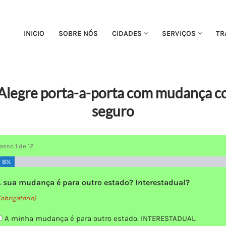
INICIO
SOBRE NÓS
CIDADES
SERVIÇOS
TR
legre porta-a-porta com mudança c
seguro
Passo
1
de
12
8%
A sua mudança é para outro estado? Interestadual?
(obrigatório)
A minha mudança é para outro estado. INTERESTADUAL.