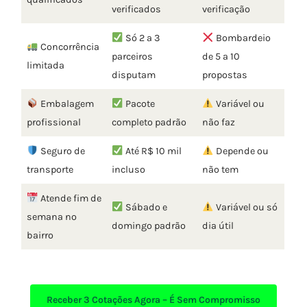
verificados
verificação
Só 2 a 3
Bombardeio
Concorrência
parceiros
de 5 a 10
limitada
disputam
propostas
Embalagem
Pacote
Variável ou
profissional
completo padrão
não faz
Seguro de
Até R$ 10 mil
Depende ou
transporte
incluso
não tem
Atende fim de
Sábado e
Variável ou só
semana no
domingo padrão
dia útil
bairro
Receber
3 Cotações Agora – É Sem Compromisso