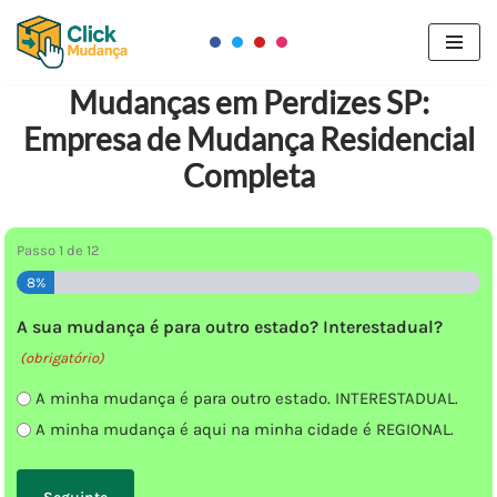
Pular
para
Mudanças em Perdizes SP:
o
Empresa de Mudança Residencial
conteúdo
Completa
Passo
1
de
12
8%
A sua mudança é para outro estado? Interestadual?
(obrigatório)
A minha mudança é para outro estado. INTERESTADUAL.
A minha mudança é aqui na minha cidade é REGIONAL.