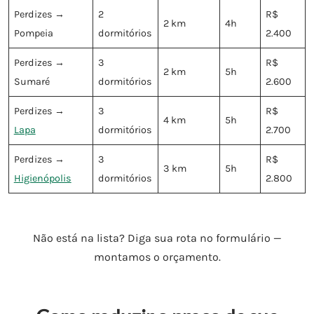
Perdizes →
2
R$
2 km
4h
Pompeia
dormitórios
2.400
Perdizes →
3
R$
2 km
5h
Sumaré
dormitórios
2.600
Perdizes →
3
R$
4 km
5h
Lapa
dormitórios
2.700
Perdizes →
3
R$
3 km
5h
Higienópolis
dormitórios
2.800
Não está na lista? Diga sua rota no formulário —
montamos o orçamento.