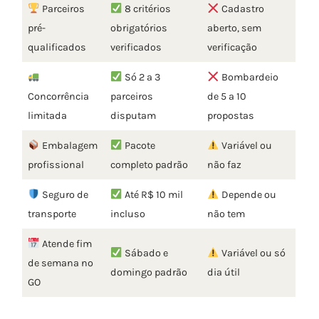
Parceiros
8 critérios
Cadastro
pré-
obrigatórios
aberto, sem
qualificados
verificados
verificação
Só 2 a 3
Bombardeio
Concorrência
parceiros
de 5 a 10
limitada
disputam
propostas
Embalagem
Pacote
Variável ou
profissional
completo padrão
não faz
Seguro de
Até R$ 10 mil
Depende ou
transporte
incluso
não tem
Atende fim
Sábado e
Variável ou só
de semana no
domingo padrão
dia útil
GO