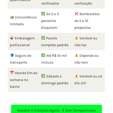
verificados
verificação
Só 2 a 3
Bombardeio
Concorrência
parceiros
de 5 a 10
limitada
disputam
propostas
Embalagem
Pacote
Variável ou
profissional
completo padrão
não faz
Seguro de
Até R$ 10 mil
Depende ou
transporte
incluso
não tem
Atende fim de
Sábado e
Variável ou só
semana no
domingo padrão
dia útil
bairro
Receber
3 Cotações Agora – É Sem Compromisso