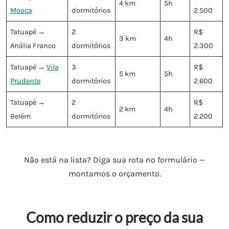
4 km
5h
Mooca
dormitórios
2.500
Tatuapé →
2
R$
3 km
4h
Anália Franco
dormitórios
2.300
Tatuapé →
Vila
3
R$
5 km
5h
Prudente
dormitórios
2.600
Tatuapé →
2
R$
2 km
4h
Belém
dormitórios
2.200
Não está na lista? Diga sua rota no formulário —
montamos o orçamento.
Como reduzir o preço da sua