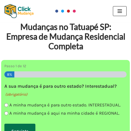
Pular
para
Mudanças no Tatuapé SP:
o
Empresa de Mudança Residencial
conteúdo
Completa
Passo
1
de
12
8%
A sua mudança é para outro estado? Interestadual?
(obrigatório)
A minha mudança é para outro estado. INTERESTADUAL.
A minha mudança é aqui na minha cidade é REGIONAL.