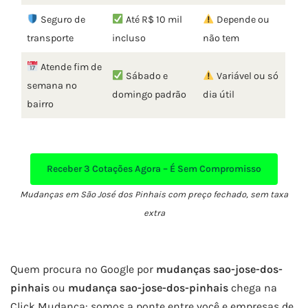
Seguro de
Até R$ 10 mil
Depende ou
transporte
incluso
não tem
Atende fim de
Sábado e
Variável ou só
semana no
domingo padrão
dia útil
bairro
Receber
3 Cotações Agora – É Sem Compromisso
Mudanças em São José dos Pinhais com preço fechado, sem taxa
extra
Quem procura no Google por
mudanças sao-jose-dos-
pinhais
ou
mudança sao-jose-dos-pinhais
chega na
Click Mudança: somos a ponte entre você e empresas de