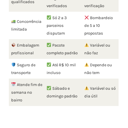
qualificados
verificados
verificação
Só 2 a 3
Bombardeio
Concorrência
parceiros
de 5 a 10
limitada
disputam
propostas
Embalagem
Pacote
Variável ou
profissional
completo padrão
não faz
Seguro de
Até R$ 10 mil
Depende ou
transporte
incluso
não tem
Atende fim de
Sábado e
Variável ou só
semana no
domingo padrão
dia útil
bairro