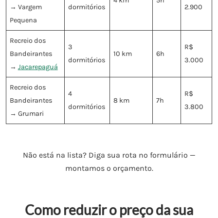
4 km
5h
→ Vargem
dormitórios
2.900
Pequena
Recreio dos
3
R$
Bandeirantes
10 km
6h
dormitórios
3.000
→
Jacarepaguá
Recreio dos
4
R$
Bandeirantes
8 km
7h
dormitórios
3.800
→ Grumari
Não está na lista? Diga sua rota no formulário —
montamos o orçamento.
Como reduzir o preço da sua