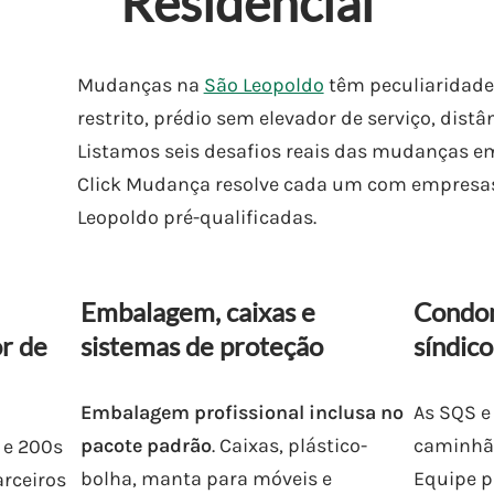
Residencial
Mudanças na
São Leopoldo
têm peculiaridade
restrito, prédio sem elevador de serviço, distân
Listamos seis desafios reais das mudanças e
Click Mudança resolve cada um com empres
Leopoldo pré-qualificadas.
Embalagem, caixas e
Condom
r de
sistemas de proteção
síndico
Embalagem profissional inclusa no
As SQS e
pacote padrão
. Caixas, plástico-
caminhão
 e 200s
bolha, manta para móveis e
Equipe p
arceiros