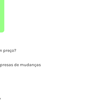
m preço?
empresas de mudanças
r