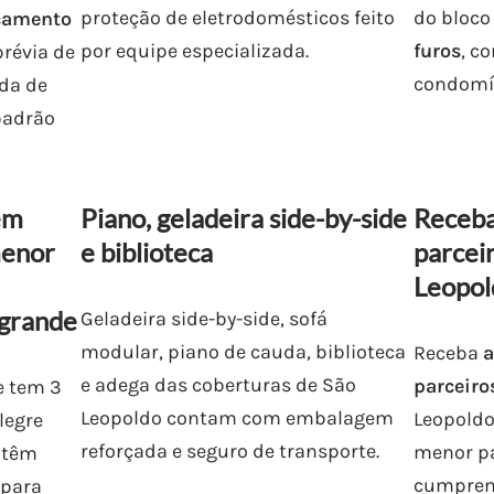
proteção de eletrodomésticos feito
do bloco
içamento
por equipe especializada.
furos
, c
révia de
condomí
ada de
padrão
em
Piano, geladeira side-by-side
Receba
menor
e biblioteca
parcei
Leopol
 grande
Geladeira side-by-side, sofá
modular, piano de cauda, biblioteca
Receba
a
e adega das coberturas de São
parceiro
e tem 3
Leopoldo contam com embalagem
Leopoldo
legre
reforçada e seguro de transporte.
menor pa
 têm
cumprem 
 para