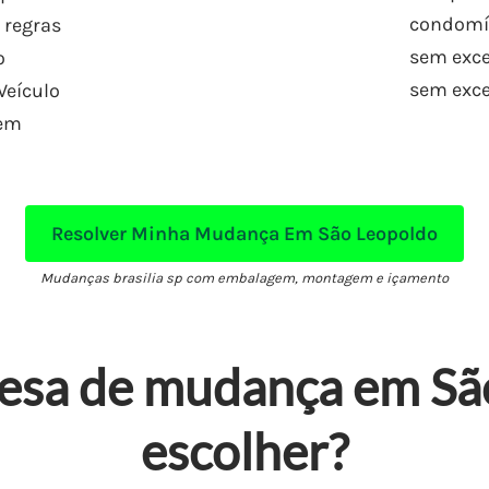
condomí
 regras
sem exc
o
sem exce
Veículo
sem
Resolver Minha Mudança Em São Leopoldo
Mudanças brasilia sp com embalagem, montagem e içamento
esa de mudança em Sã
escolher?