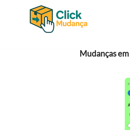
Pular
para
o
conteúdo
Mudanças em 