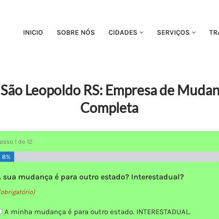
INICIO
SOBRE NÓS
CIDADES
SERVIÇOS
TR
São Leopoldo RS: Empresa de Mudanç
Completa
Passo
1
de
12
8%
A sua mudança é para outro estado? Interestadual?
(obrigatório)
A minha mudança é para outro estado. INTERESTADUAL.