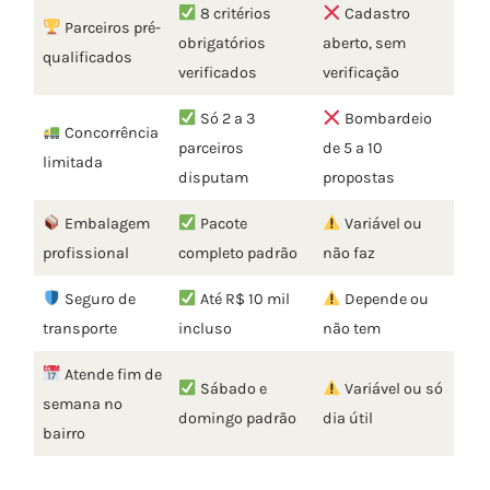
8 critérios
Cadastro
Parceiros pré-
obrigatórios
aberto, sem
qualificados
verificados
verificação
Só 2 a 3
Bombardeio
Concorrência
parceiros
de 5 a 10
limitada
disputam
propostas
Embalagem
Pacote
Variável ou
profissional
completo padrão
não faz
Seguro de
Até R$ 10 mil
Depende ou
transporte
incluso
não tem
Atende fim de
Sábado e
Variável ou só
semana no
domingo padrão
dia útil
bairro