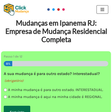
Pular
para
Mudanças em Ipanema RJ:
o
Empresa de Mudança Residencial
conteúdo
Completa
Passo
1
de
12
8%
A sua mudança é para outro estado? Interestadual?
(obrigatório)
A minha mudança é para outro estado. INTERESTADUAL.
A minha mudança é aqui na minha cidade é REGIONAL.