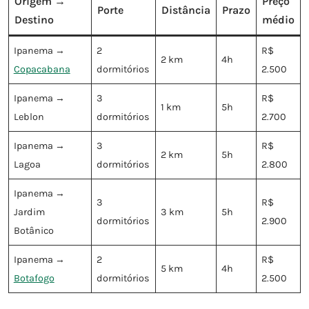
Origem →
Preço
Porte
Distância
Prazo
Destino
médio
Ipanema →
2
R$
2 km
4h
Copacabana
dormitórios
2.500
Ipanema →
3
R$
1 km
5h
Leblon
dormitórios
2.700
Ipanema →
3
R$
2 km
5h
Lagoa
dormitórios
2.800
Ipanema →
3
R$
Jardim
3 km
5h
dormitórios
2.900
Botânico
Ipanema →
2
R$
5 km
4h
Botafogo
dormitórios
2.500