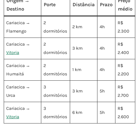
Origem →
Preço
Porte
Distância
Prazo
Destino
médio
Cariacica →
2
R$
2 km
4h
Flamengo
dormitórios
2.300
Cariacica →
2
R$
3 km
4h
Vitoria
dormitórios
2.400
Cariacica →
2
R$
1 km
4h
Humaitá
dormitórios
2.200
Cariacica →
3
R$
3 km
5h
Urca
dormitórios
2.700
Cariacica →
3
R$
6 km
5h
Vitoria
dormitórios
2.600