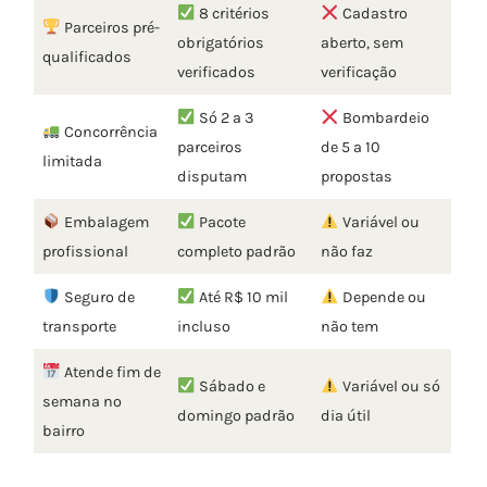
8 critérios
Cadastro
Parceiros pré-
obrigatórios
aberto, sem
qualificados
verificados
verificação
Só 2 a 3
Bombardeio
Concorrência
parceiros
de 5 a 10
limitada
disputam
propostas
Embalagem
Pacote
Variável ou
profissional
completo padrão
não faz
Seguro de
Até R$ 10 mil
Depende ou
transporte
incluso
não tem
Atende fim de
Sábado e
Variável ou só
semana no
domingo padrão
dia útil
bairro