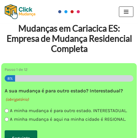
Pular
para
Mudanças em Cariacica ES:
o
Empresa de Mudança Residencial
conteúdo
Completa
Passo
1
de
12
8%
A sua mudança é para outro estado? Interestadual?
(obrigatório)
A minha mudança é para outro estado. INTERESTADUAL.
A minha mudança é aqui na minha cidade é REGIONAL.