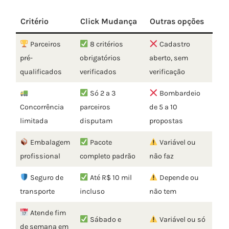
Critério
Click Mudança
Outras opções
Parceiros
8 critérios
Cadastro
pré-
obrigatórios
aberto, sem
qualificados
verificados
verificação
Só 2 a 3
Bombardeio
Concorrência
parceiros
de 5 a 10
limitada
disputam
propostas
Embalagem
Pacote
Variável ou
profissional
completo padrão
não faz
Seguro de
Até R$ 10 mil
Depende ou
transporte
incluso
não tem
Atende fim
Sábado e
Variável ou só
de semana em