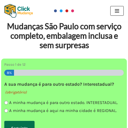
Pular
para
Mudanças São Paulo com serviço
o
completo, embalagem inclusa e
conteúdo
sem surpresas
Passo
1
de
12
8%
A sua mudança é para outro estado? Interestadual?
(obrigatório)
A minha mudança é para outro estado. INTERESTADUAL.
A minha mudança é aqui na minha cidade é REGIONAL.