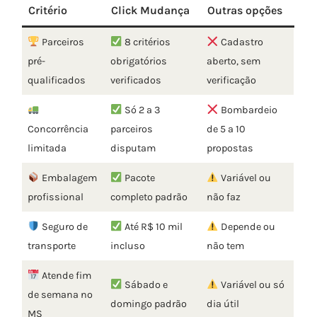
Critério
Click Mudança
Outras opções
Parceiros
8 critérios
Cadastro
pré-
obrigatórios
aberto, sem
qualificados
verificados
verificação
Só 2 a 3
Bombardeio
Concorrência
parceiros
de 5 a 10
limitada
disputam
propostas
Embalagem
Pacote
Variável ou
profissional
completo padrão
não faz
Seguro de
Até R$ 10 mil
Depende ou
transporte
incluso
não tem
Atende fim
Sábado e
Variável ou só
de semana no
domingo padrão
dia útil
MS